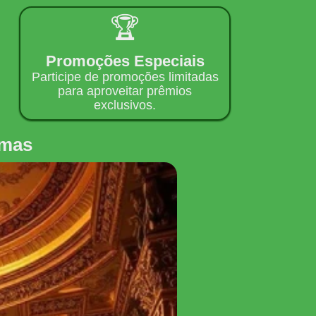
🏆
Promoções Especiais
Participe de promoções limitadas
para aproveitar prêmios
exclusivos.
rmas