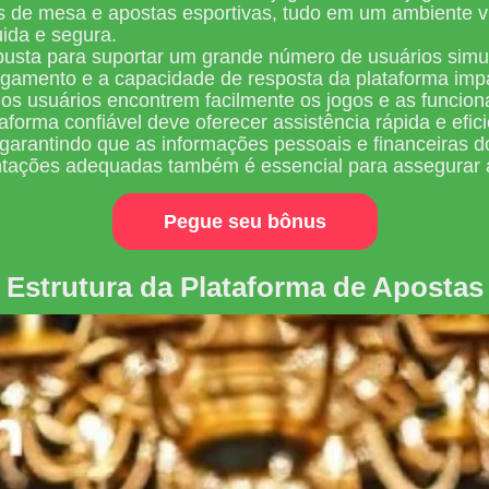
s de mesa e apostas esportivas, tudo em um ambiente vi
uida e segura.
 robusta para suportar um grande número de usuários sim
regamento e a capacidade de resposta da plataforma imp
 os usuários encontrem facilmente os jogos e as funciona
taforma confiável deve oferecer assistência rápida e efi
, garantindo que as informações pessoais e financeiras 
ntações adequadas também é essencial para assegurar a
Pegue seu bônus
Estrutura da Plataforma de Apostas