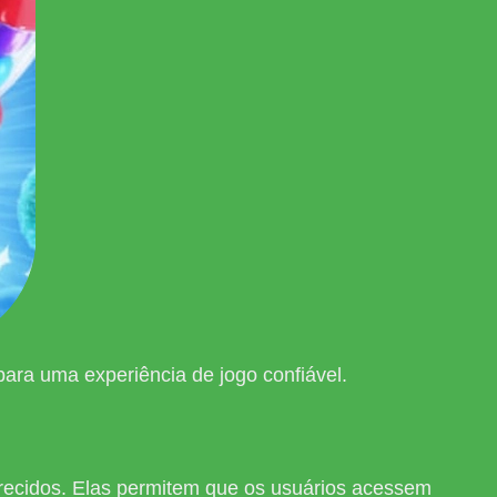
ara uma experiência de jogo confiável.
erecidos. Elas permitem que os usuários acessem