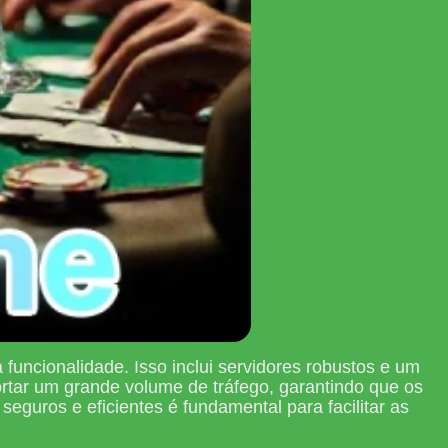
uncionalidade. Isso inclui servidores robustos e um
rtar um grande volume de tráfego, garantindo que os
guros e eficientes é fundamental para facilitar as