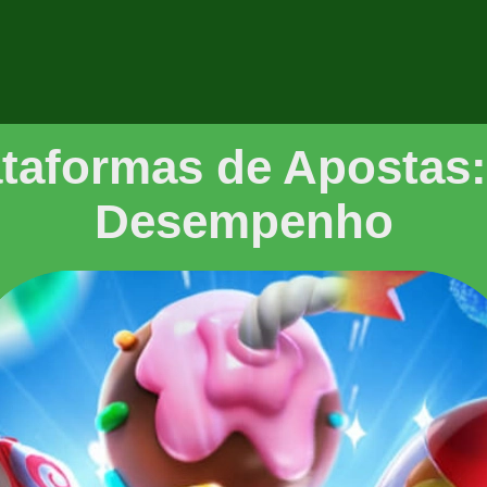
taformas de Apostas: 
Desempenho